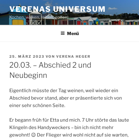
Zum
VERENAS UNIVERSUM
Inhalt
Kochen, walken, reisen, golfen!
springen
Menü
VERÖFFENTLICHT
25. MÄRZ 2023
VON
VERENA HEGER
AM
20.03. – Abschied 2 und
Neubeginn
Eigentlich müsste der Tag weinen, weil wieder ein
Abschied bevor stand, aber er präsentierte sich von
einer sehr schönen Seite.
Er begann früh für Etta und mich. 7 Uhr störte das laute
Klingeln des Handyweckers – bin ich nicht mehr
gewohnt! 😉 Der Flieger wird wohl nicht auf sie warten,