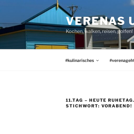
Zum
Inhalt
VERENAS 
springen
Kochen, walken, reisen, golfen!
#kulinarisches
#verenageh
11.TAG – HEUTE RUHETAG
STICHWORT: VORABEND!