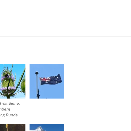
l mit Biene,
mberg
ing Runde