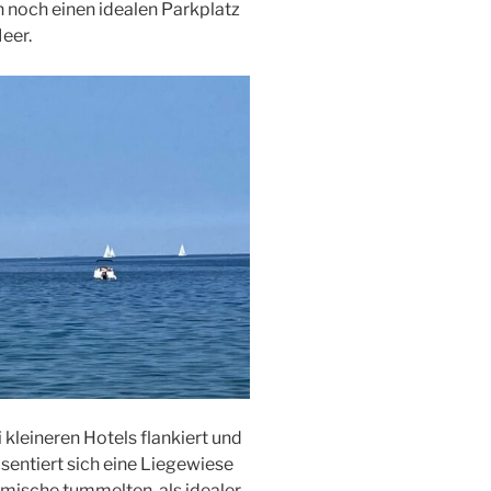
h noch einen idealen Parkplatz
eer.
i kleineren Hotels flankiert und
entiert sich eine Liegewiese
eimische tummelten, als idealer