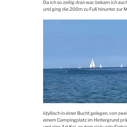
Da ich so zeitig dran war, bekam ich auc
und ging die 200m zu Fuß hinunter zur M
Idyllisch in einer Bucht gelegen, von zwe
einem Campingplatz im Hintergrund präs
und eine Art Kai, an dem sich viele Einh